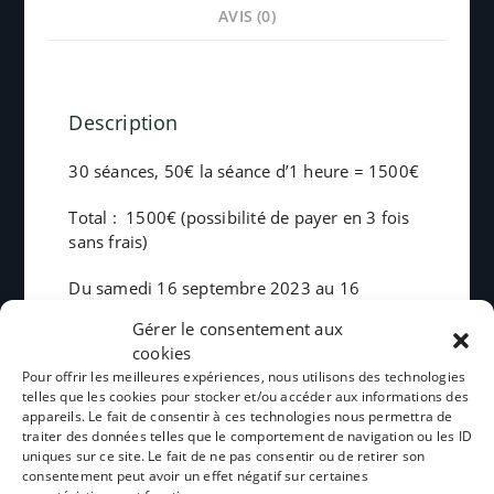
AVIS (0)
Description
30 séances, 50€ la séance d’1 heure = 1500€
Total :
1500€
(possibilité de payer en 3 fois
sans frais)
Du samedi 16 septembre 2023 au 16
décembre 2024 hors vacances scolaires
Gérer le consentement aux
(calendrier de l’éducation nationale zone C)
cookies
Pour offrir les meilleures expériences, nous utilisons des technologies
Fermetures exceptionnelles prévues :
telles que les cookies pour stocker et/ou accéder aux informations des
appareils. Le fait de consentir à ces technologies nous permettra de
Du lundi 18 décembre 2023 au samedi 23
traiter des données telles que le comportement de navigation ou les ID
décembre 2023
uniques sur ce site. Le fait de ne pas consentir ou de retirer son
consentement peut avoir un effet négatif sur certaines