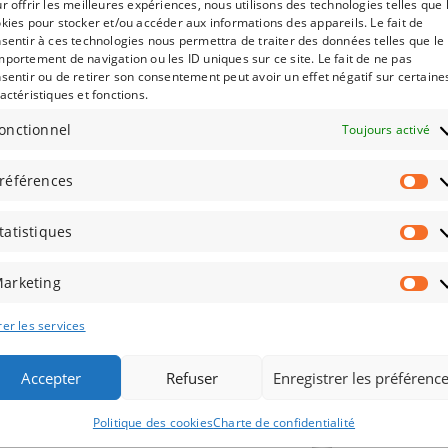
r offrir les meilleures expériences, nous utilisons des technologies telles que 
kies pour stocker et/ou accéder aux informations des appareils. Le fait de
sentir à ces technologies nous permettra de traiter des données telles que le
portement de navigation ou les ID uniques sur ce site. Le fait de ne pas
Piano individuel
P
sentir ou de retirer son consentement peut avoir un effet négatif sur certaine
à partir de 7 ans
actéristiques et fonctions.
onctionnel
Toujours activé
références
tatistiques
arketing
er les services
Engagement à l'année
Accepter
Refuser
Enregistrer les préférenc
30 séances : 1200 €
En
Politique des cookies
Charte de confidentialité