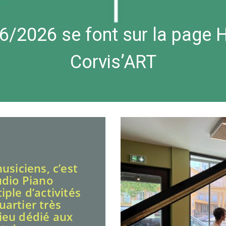
 les
familles
. Pour les
music
usiciens, c’est
udio Piano
ple d’activités
artier très
 lieu dédié aux