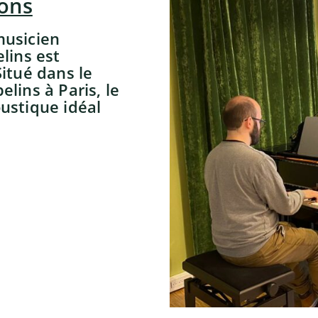
ions
musicien
lins est
Situé dans le
lins à Paris, le
ustique idéal