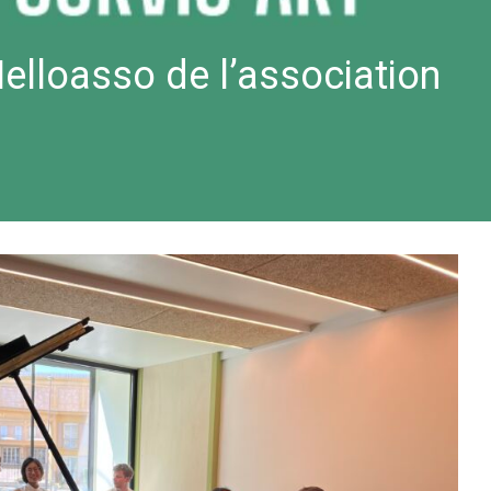
iens
.