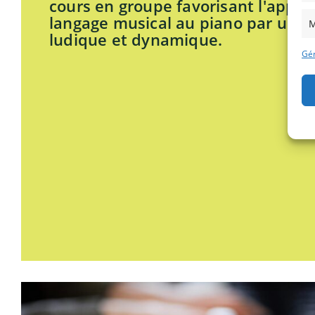
cours en groupe favorisant l'appre
langage musical au piano par une
M
ludique et dynamique.
Gér