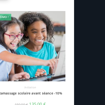
OMO !
Initiation
Ramassage scolaire avant séance -10%
135,00
€
150,00
€