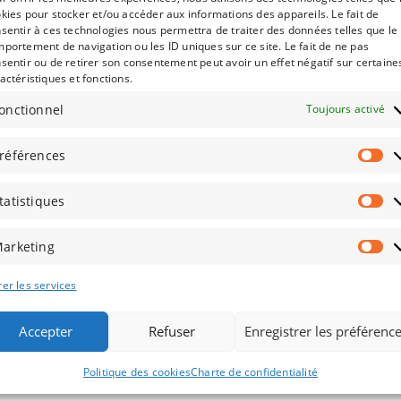
kies pour stocker et/ou accéder aux informations des appareils. Le fait de
DESCRIPTION
AVIS (0)
sentir à ces technologies nous permettra de traiter des données telles que le
portement de navigation ou les ID uniques sur ce site. Le fait de ne pas
sentir ou de retirer son consentement peut avoir un effet négatif sur certaine
actéristiques et fonctions.
onctionnel
Toujours activé
références
tatistiques
 d’inscription.
arketing
rsée et ne pourra être rattrapée à une date ultérieure.
er les services
Accepter
Refuser
Enregistrer les préférenc
Politique des cookies
Charte de confidentialité