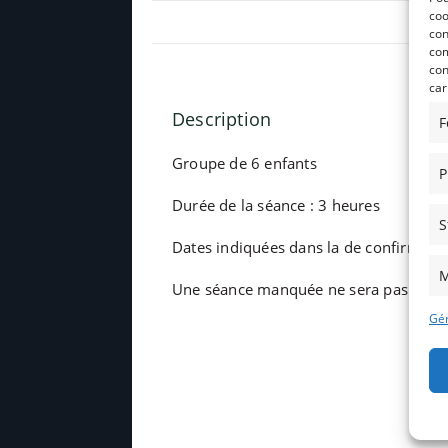
coo
con
com
con
car
Description
F
Groupe de 6 enfants
P
Durée de la séance : 3 heures
S
Dates indiquées dans la de confirmation
M
Une séance manquée ne sera pas rembou
Gér