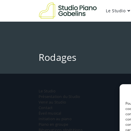
Le Studio
Rodages
Le Studio
Présentation du Studio
Venir au Studio
Pou
Contact
coo
Éveil musical
con
Initiation au piano
com
Piano en groupe
con
Réservations répétitions
car