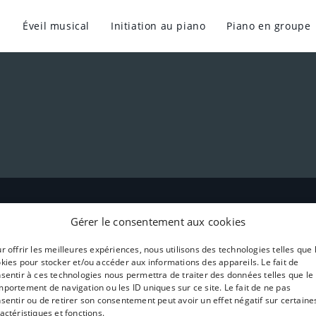
Éveil musical
Initiation au piano
Piano en groupe
Gérer le consentement aux cookies
Tri par défaut
r offrir les meilleures expériences, nous utilisons des technologies telles que 
kies pour stocker et/ou accéder aux informations des appareils. Le fait de
sentir à ces technologies nous permettra de traiter des données telles que le
portement de navigation ou les ID uniques sur ce site. Le fait de ne pas
sentir ou de retirer son consentement peut avoir un effet négatif sur certaine
actéristiques et fonctions.