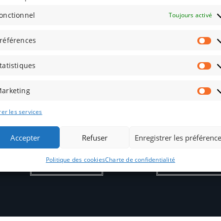
onctionnel
Toujours activé
références
tatistiques
arketing
Rodages
Rodages
er les services
Concert Laurent Damont 24
Concert Laurent Dam
novembre 2023 19h
novembre 2023 20
Accepter
Refuser
Enregistrer les préférenc
10,00
€
10,00
€
Politique des cookies
Charte de confidentialité
Ajouter au panier
Ajouter au panie