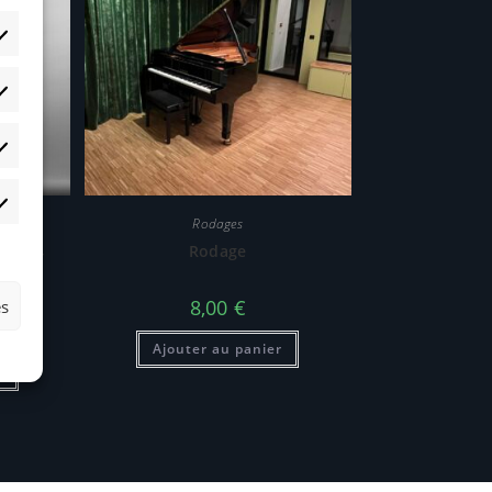
Rodages
ont 24
Rodage
h30
8,00
€
es
Ajouter au panier
r