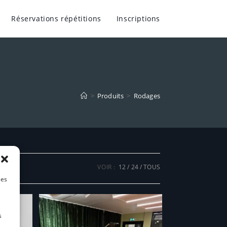
Réservations répétitions
Inscriptions
>
Produits
>
Rodages
VOIR :
12
24
TOUS
les
s