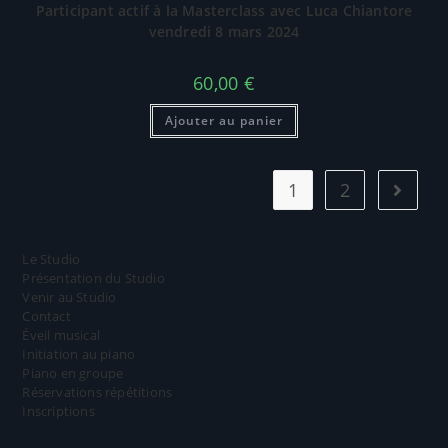
Participant actif à la Masterclass avec Luca Chiantore
vendredi 8 mars 2024
60,00
€
Ajouter au panier
1
2
Le Studio
Présentation du Studio
Venir au Studio
Contact
Éveil musical
Initiation au piano
Piano en groupe
Réservations répétitions
Inscriptions