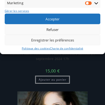
Marketing
Gérer les services
Accepter
Refuser
Enregistrer les préférences
Masterclass
Politique des cookies
Charte de confidentialité
Concert Karin Fernandes Paulo Meirelles Samedi 21
septembre 2024 17h
15,00
€
Ajouter au panier