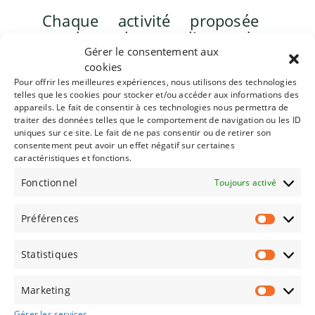
Chaque activité proposée
pendant les ateliers de
vacances a comme but
Gérer le consentement aux
cookies
d’éveiller et développer
Pour offrir les meilleures expériences, nous utilisons des technologies
l’expression artistique chez
telles que les cookies pour stocker et/ou accéder aux informations des
l’enfant. La mise à
appareils. Le fait de consentir à ces technologies nous permettra de
disposition de différents
traiter des données telles que le comportement de navigation ou les ID
uniques sur ce site. Le fait de ne pas consentir ou de retirer son
instruments d’éveil musical
consentement peut avoir un effet négatif sur certaines
adaptés à leur capacités
caractéristiques et fonctions.
alliée aux consignes des
Fonctionnel
Toujours activé
encadrants visent à guider
l’enfant à utiliser la musique
Préférences
comme vecteur de
communication.
Statistiques
Chaque demi-journée aura un
programme d’activités inclu dans
Marketing
une thématique globale abordée
Gérer les services